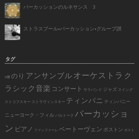
パーカッションのルネサンス 3
ストラスブール•パーカッション•グループ讃
タグ
オーケストラ
アンサンブル
ク
のり
N響
ラシック音楽
コンサート
ジャズ
サラバンド
スイング
ティンパニ
ティンパニー
ストコフスキー
ストラヴィンスキー
パーカッショ
ニューヨーク・フィル
バルトーク
ン
ピアノ
ベートーヴェン
ボストン
ファンファーレ
ボスト