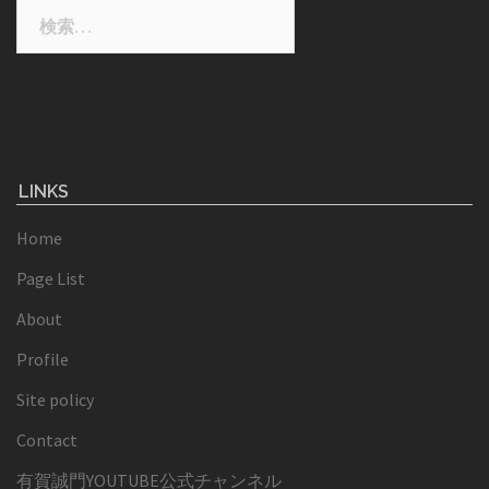
検
索:
LINKS
Home
Page List
About
Profile
Site policy
Contact
有賀誠門YOUTUBE公式チャンネル