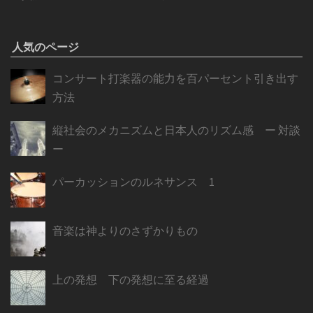
人気のページ
コンサート打楽器の能力を百パーセント引き出す
方法
縦社会のメカニズムと日本人のリズム感 ー 対談
ー
パーカッションのルネサンス 1
音楽は神よりのさずかりもの
上の発想 下の発想に至る経過