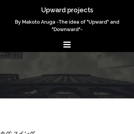
コ
Upward projects
ン
テ
By Makoto Aruga -The idea of "Upward" and
ン
"Downward"-
ツ
へ
ス
キ
ッ
プ
タグ:
スイング