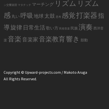
リズム
リズム
マーチング
ン交響楽団
マタチッチ
感
打楽器
感覚
呼吸
指
太鼓
地球
丸い
思考
演奏
導
旋律
日常生活
歌い方
民族
西洋音
民俗音楽
音楽
音楽教育
響き
音楽家
鼓動
楽
Copyright © Upward-projects.com / Makoto Aruga
All Rights Reserved.