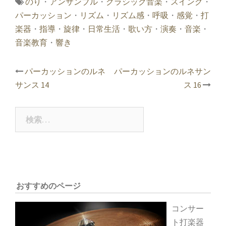
のり
・
アンサンブル
・
クラシック音楽
・
スイング
・
パーカッション
・
リズム
・
リズム感
・
呼吸
・
感覚
・
打
楽器
・
指導
・
旋律
・
日常生活
・
歌い方
・
演奏
・
音楽
・
音楽教育
・
響き
投
パーカッションのルネ
パーカッションのルネサン
稿
サンス 14
ス 16
ナ
ビ
ゲ
検
ー
索:
シ
ョ
ン
おすすめのページ
コンサー
ト打楽器