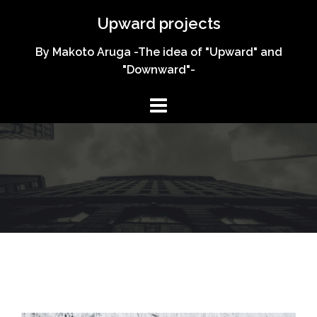
コ
Upward projects
ン
テ
By Makoto Aruga -The idea of "Upward" and
ン
"Downward"-
ツ
へ
ス
キ
ッ
プ