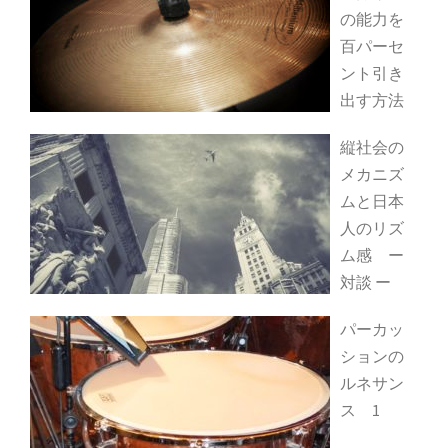
の能力を
百パーセ
ント引き
出す方法
縦社会の
メカニズ
ムと日本
人のリズ
ム感 ー
対談 ー
パーカッ
ションの
ルネサン
ス 1