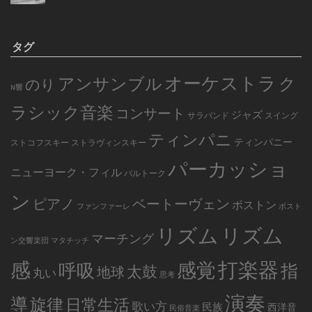
タグ
オーケストラ
アンサンブル
ク
のり
N響
ラシック音楽
コンサート
ジャズ
サラバンド
スイング
ティンパニ
ティンパニー
ストコフスキー
ストラヴィンスキー
パーカッショ
ニューヨーク・フィル
バルトーク
ン
ピアノ
ベートーヴェン
ボストン
ファンファーレ
ボスト
リズム
リズム
マーチング
ン交響楽団
マタチッチ
感
打楽器
感覚
呼吸
指
太鼓
地球
丸い
思考
演奏
導
旋律
日常生活
歌い方
民族
西洋音
民俗音楽