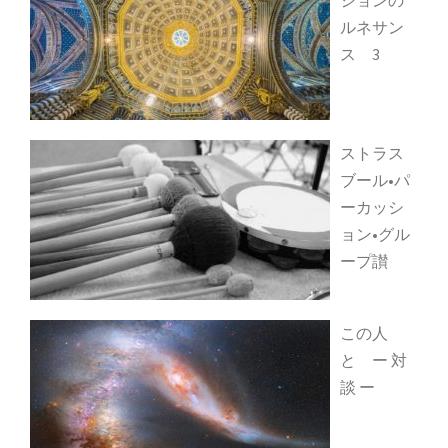
ションの
ルネサン
ス 3
ストラス
ブール•パ
ーカッシ
ョン•グル
ープ讃
この人
と ー 対
談 ー