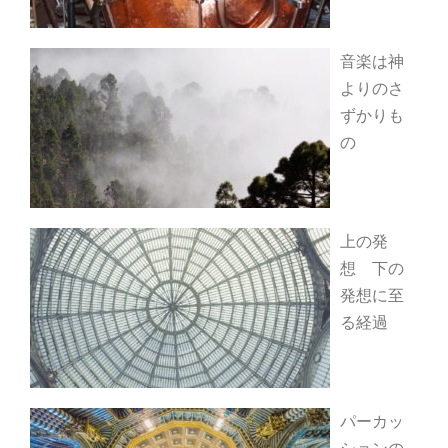
音楽は神
よりのさ
ずかりも
の
上の発
想 下の
発想に至
る経過
パーカッ