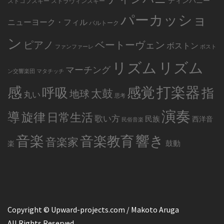
ティンパニー
ストコフスキー
ストラヴィンスキー
パーカッショ
ニューヨーク・フィル
バルトーク
ン
ピアノ
ベートーヴェン
ボストン
ファンファーレ
ボスト
リズム
リズム
マーチング
ン交響楽団
マタチッチ
感
打楽器
感覚
呼吸
指
太鼓
地球
丸い
思考
演奏
導
旋律
日常生活
歌い方
民族
西洋音
民俗音楽
音楽
音楽教育
響き
音楽家
鼓動
楽
Copyright © Upward-projects.com / Makoto Aruga
All Rights Reserved.