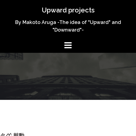
コ
Upward projects
ン
テ
By Makoto Aruga -The idea of "Upward" and
ン
"Downward"-
ツ
へ
ス
キ
ッ
プ
タグ:
鼓動