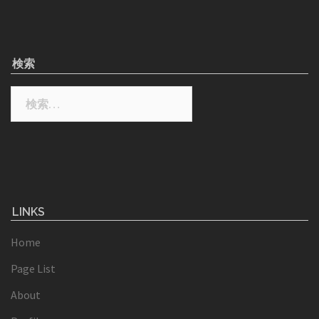
検索
検
索:
LINKS
Home
Page List
About