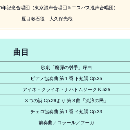
50年記念合唱団（東京混声合唱団＆エスパス混声合唱団）
夏目漱石役：大久保光哉
曲目
歌劇「魔弾の射手」序曲
ピアノ協奏曲 第１番 ト短調 Op.25
アイネ・クライネ・ナハトムジーク K.525
３つの詩 Op.29より 第３曲「流浪の民」
チェロ協奏曲 第１番 イ短調 Op.33
前奏曲／コラール／フーガ