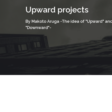
コ
Upward projects
ン
テ
By Makoto Aruga -The idea of "Upward" an
ン
"Downward"-
ツ
へ
ス
キ
ッ
プ