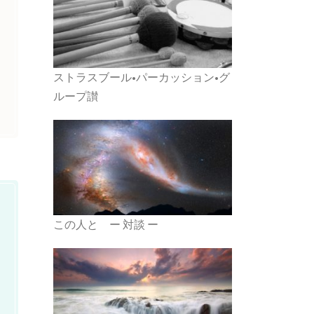
ストラスブール•パーカッション•グ
ループ讃
この人と ー 対談 ー