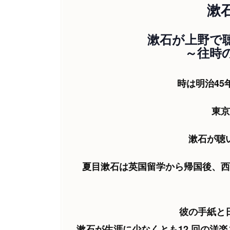
漱
漱石が上野で
～往時
時は明治45
東京
漱石が聴
夏目漱石は英国留学から帰国後、西
彼の手紙と
漱石が生涯に少なくとも12 回の洋