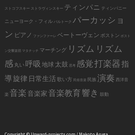
ティンパニ
ティンパニー
ストコフスキー
ストラヴィンスキー
パーカッショ
ニューヨーク・フィル
バルトーク
ン
ピアノ
ベートーヴェン
ボストン
ファンファーレ
ボスト
リズム
リズム
マーチング
ン交響楽団
マタチッチ
感
打楽器
感覚
呼吸
指
太鼓
地球
丸い
思考
演奏
導
旋律
日常生活
歌い方
民族
西洋音
民俗音楽
音楽
音楽教育
響き
音楽家
鼓動
楽
Copyright © Upward-projects.com / Makoto Aruga