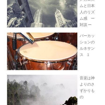
ムと日本
人のリズ
ム感 ー
対談 ー
パーカッ
ションの
ルネサン
ス 1
音楽は神
よりのさ
ずかりも
の