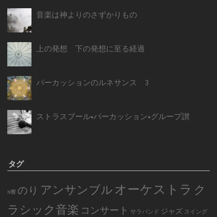
音楽は神よりのさずかりもの
上の発想 下の発想に至る経過
パーカッションのルネサンス 3
ストラスブール•パーカッション•グループ讃
タグ
オーケストラ
アンサンブル
ク
のり
N響
ラシック音楽
コンサート
ジャズ
サラバンド
スイング