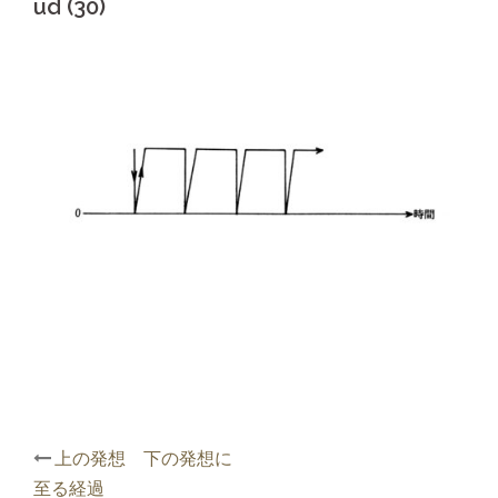
ud (30)
投
上の発想 下の発想に
稿
至る経過