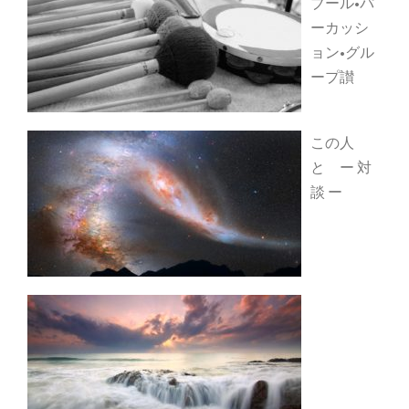
ブール•パ
ーカッシ
ョン•グル
ープ讃
この人
と ー 対
談 ー