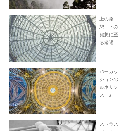
上の発
想 下の
発想に至
る経過
パーカッ
ションの
ルネサン
ス 3
ストラス