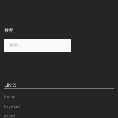
検索
検
索:
LINKS
Home
Page List
About