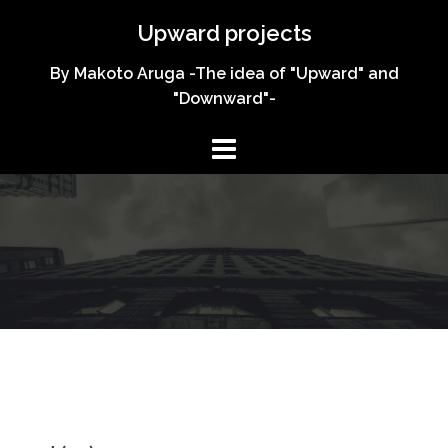
コ
Upward projects
ン
テ
By Makoto Aruga -The idea of "Upward" and
ン
"Downward"-
ツ
へ
ス
キ
ッ
プ