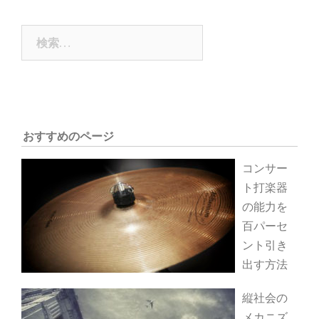
ナ
ビ
ゲ
検
ー
索:
シ
ョ
ン
おすすめのページ
コンサー
ト打楽器
の能力を
百パーセ
ント引き
出す方法
縦社会の
メカニズ