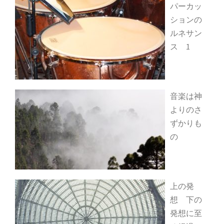
パーカッ
ションの
ルネサン
ス 1
音楽は神
よりのさ
ずかりも
の
上の発
想 下の
発想に至