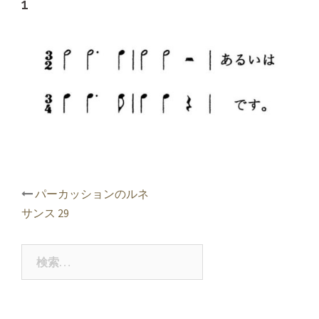
1
投
パーカッションのルネ
稿
サンス 29
ナ
ビ
ゲ
検
ー
索:
シ
ョ
ン