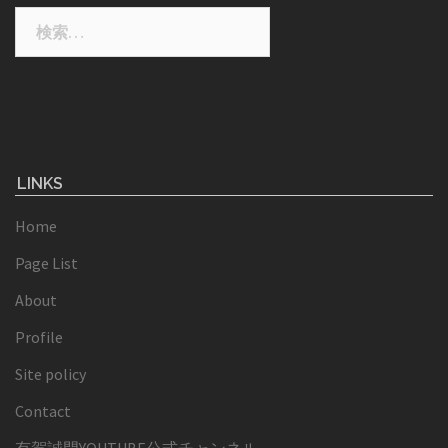
検
索:
LINKS
Home
Page List
About
Profile
Site policy
Contact
有賀誠門YOUTUBE公式チャンネル