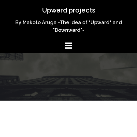
コ
Upward projects
ン
テ
By Makoto Aruga -The idea of "Upward" and
ン
"Downward"-
ツ
へ
ス
キ
ッ
プ