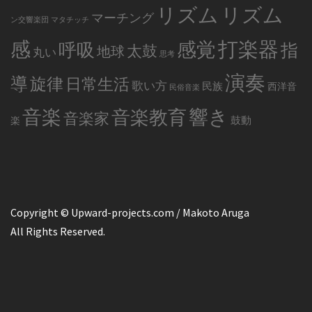
リズム
リズム
マーチング
ン交響楽団
マタチッチ
感
打楽器
感覚
呼吸
指
太鼓
地球
丸い
思考
演奏
導
旋律
日常生活
歌い方
民族
西洋音
民俗音楽
音楽
音楽教育
響き
音楽家
鼓動
楽
Copyright © Upward-projects.com / Makoto Aruga
All Rights Reserved.