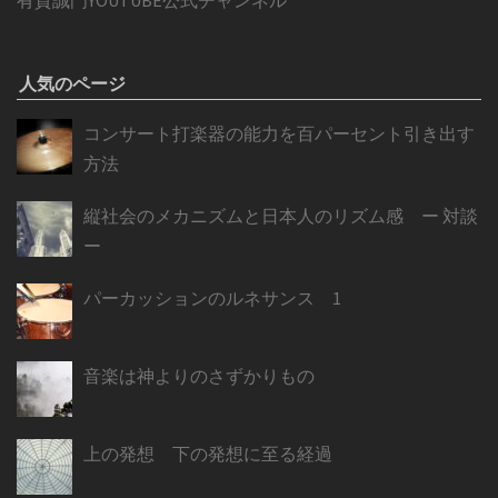
人気のページ
コンサート打楽器の能力を百パーセント引き出す
方法
縦社会のメカニズムと日本人のリズム感 ー 対談
ー
パーカッションのルネサンス 1
音楽は神よりのさずかりもの
上の発想 下の発想に至る経過