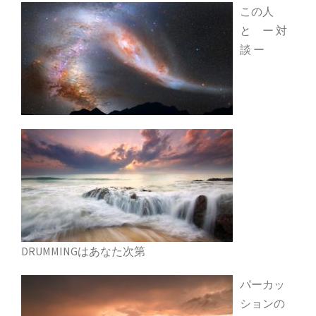
この人
と ー 対
談 ー
DRUMMINGはあなた次第
パーカッ
ションの