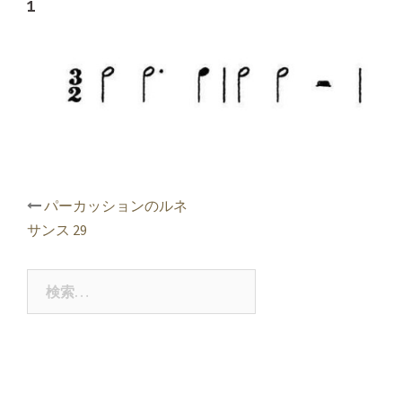
1
投
パーカッションのルネ
稿
サンス 29
ナ
ビ
ゲ
検
ー
索:
シ
ョ
ン