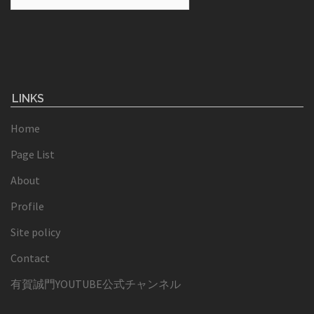
索:
LINKS
Home
Page List
About
Profile
Site policy
Contact
有賀誠門YOUTUBE公式チャンネル