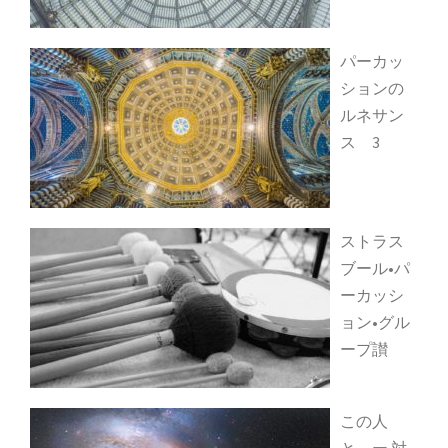
パーカッ
ションの
ルネサン
ス 3
ストラス
ブール•パ
ーカッシ
ョン•グル
ープ讃
この人
と ー 対