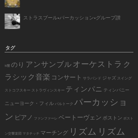
ストラスブール•パーカッション•グループ讃
タグ
オーケストラ
アンサンブル
ク
のり
N響
ラシック音楽
コンサート
ジャズ
サラバンド
スイング
ティンパニ
ティンパニー
ストコフスキー
ストラヴィンスキー
パーカッショ
ニューヨーク・フィル
バルトーク
ン
ピアノ
ベートーヴェン
ボストン
ファンファーレ
ボスト
リズム
リズム
マーチング
ン交響楽団
マタチッチ