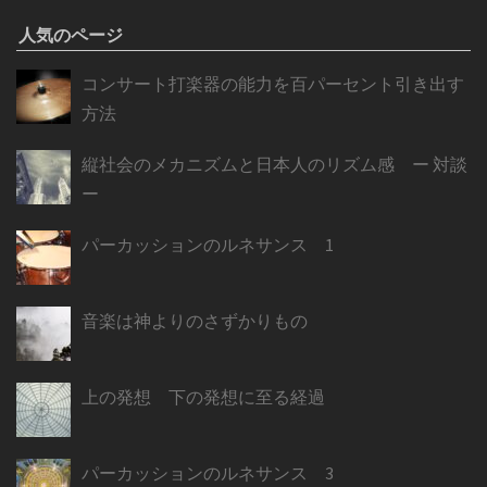
人気のページ
コンサート打楽器の能力を百パーセント引き出す
方法
縦社会のメカニズムと日本人のリズム感 ー 対談
ー
パーカッションのルネサンス 1
音楽は神よりのさずかりもの
上の発想 下の発想に至る経過
パーカッションのルネサンス 3