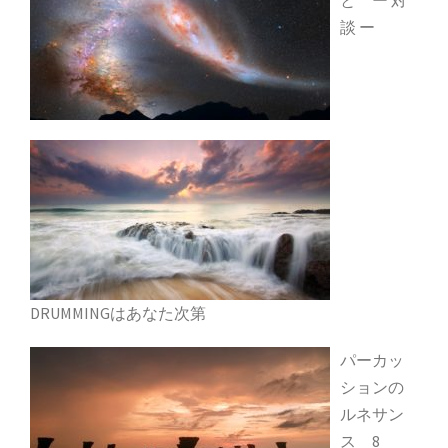
談 ー
DRUMMINGはあなた次第
パーカッ
ションの
ルネサン
ス 8