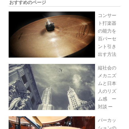
おすすめのページ
コンサー
ト打楽器
の能力を
百パーセ
ント引き
出す方法
縦社会の
メカニズ
ムと日本
人のリズ
ム感 ー
対談 ー
パーカッ
ションの