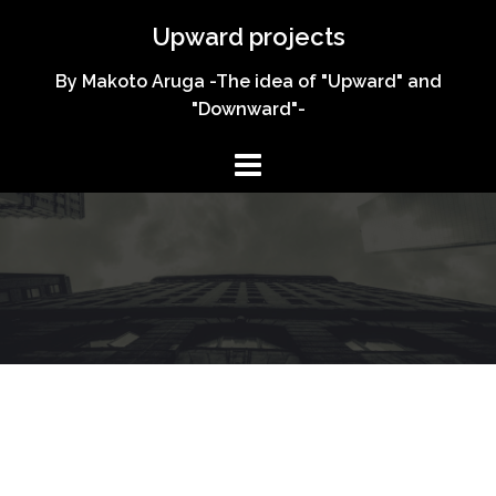
コ
Upward projects
ン
テ
By Makoto Aruga -The idea of "Upward" and
ン
"Downward"-
ツ
へ
ス
キ
ッ
プ