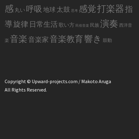
感
打楽器
感覚
呼吸
指
太鼓
地球
丸い
思考
演奏
導
旋律
日常生活
歌い方
民族
西洋音
民俗音楽
音楽
音楽教育
響き
音楽家
鼓動
楽
Copyright © Upward-projects.com / Makoto Aruga
All Rights Reserved.