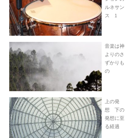
ルネサン
ス 1
音楽は神
よりのさ
ずかりも
の
上の発
想 下の
発想に至
る経過