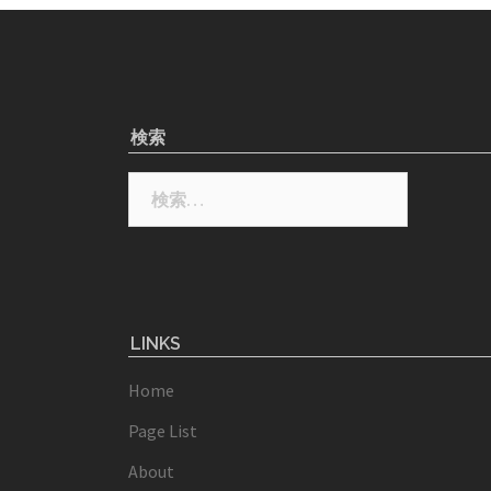
検索
検
索:
LINKS
Home
Page List
About