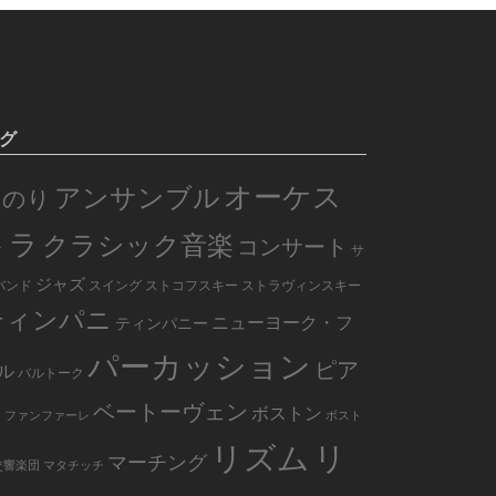
グ
オーケス
アンサンブル
のり
トラ
クラシック音楽
コンサート
サ
ジャズ
バンド
スイング
ストコフスキー
ストラヴィンスキー
ティンパニ
ニューヨーク・フ
ティンパニー
パーカッション
ピア
ル
バルトーク
ノ
ベートーヴェン
ボストン
ファンファーレ
ボスト
リズム
リ
マーチング
交響楽団
マタチッチ