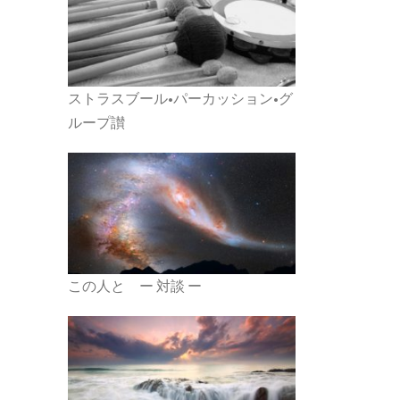
ストラスブール•パーカッション•グ
ループ讃
この人と ー 対談 ー