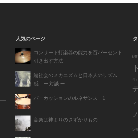
人気のページ
タ
コンサート打楽器の能力を百パーセント
N響
引き出す方法
縦社会のメカニズムと日本人のリズム
ラ
感 ー 対談 ー
パーカッションのルネサンス 1
ィ
音楽は神よりのさずかりもの
ン