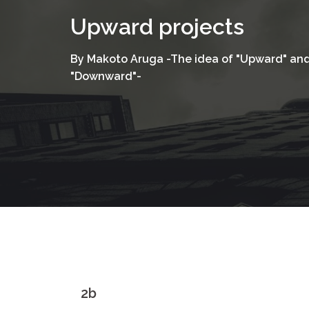
コ
Upward projects
ン
テ
By Makoto Aruga -The idea of "Upward" an
ン
"Downward"-
ツ
へ
ス
キ
ッ
プ
2b