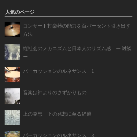
人気のページ
コンサート打楽器の能力を百パーセント引き出す
方法
縦社会のメカニズムと日本人のリズム感 ー 対談
ー
パーカッションのルネサンス 1
音楽は神よりのさずかりもの
上の発想 下の発想に至る経過
パーカッションのルネサンス 3