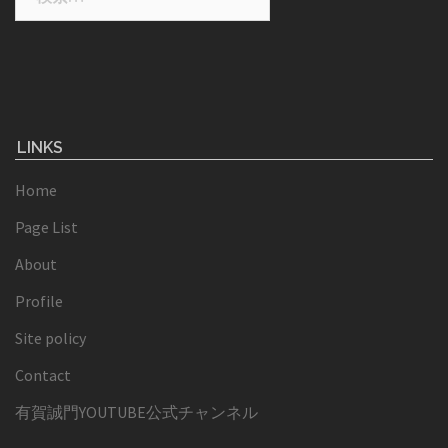
索:
LINKS
Home
Page List
About
Profile
Site policy
Contact
有賀誠門YOUTUBE公式チャンネル