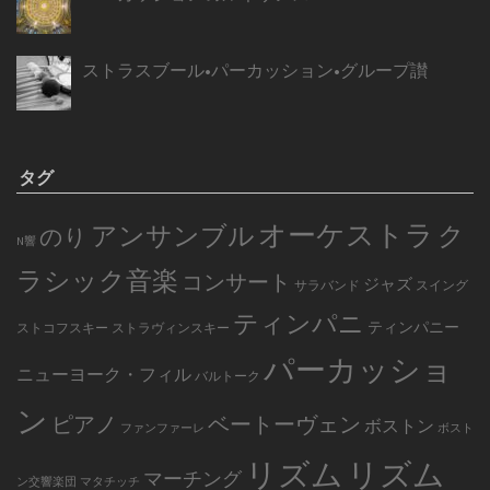
ストラスブール•パーカッション•グループ讃
タグ
オーケストラ
アンサンブル
ク
のり
N響
ラシック音楽
コンサート
ジャズ
サラバンド
スイング
ティンパニ
ティンパニー
ストコフスキー
ストラヴィンスキー
パーカッショ
ニューヨーク・フィル
バルトーク
ン
ピアノ
ベートーヴェン
ボストン
ファンファーレ
ボスト
リズム
リズム
マーチング
ン交響楽団
マタチッチ