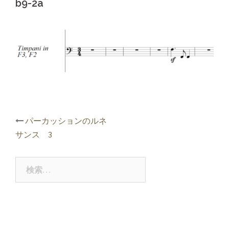
b9-2a
投
パーカッションのルネ
稿
サンス 3
ナ
ビ
ゲ
検
ー
索:
シ
ョ
ン