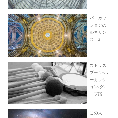
パーカッ
ションの
ルネサン
ス 3
ストラス
ブール•パ
ーカッシ
ョン•グル
ープ讃
この人