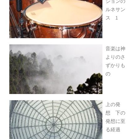
ションの
ルネサン
ス 1
音楽は神
よりのさ
ずかりも
の
上の発
想 下の
発想に至
る経過