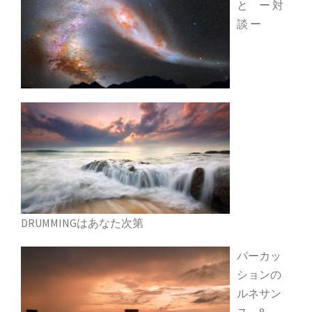
と ー 対
談 ー
DRUMMINGはあなた次第
パーカッ
ションの
ルネサン