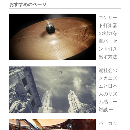
おすすめのページ
コンサー
ト打楽器
の能力を
百パーセ
ント引き
出す方法
縦社会の
メカニズ
ムと日本
人のリズ
ム感 ー
対談 ー
パーカッ