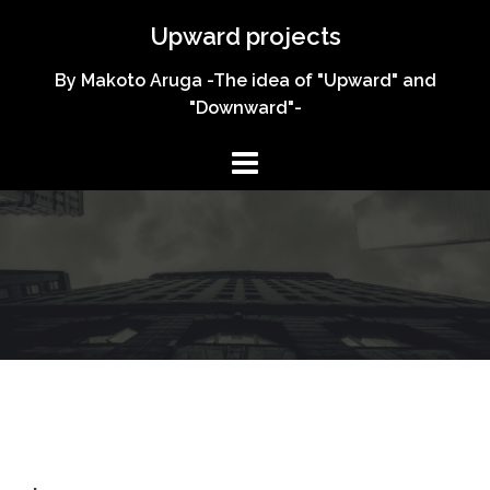
コ
Upward projects
ン
テ
By Makoto Aruga -The idea of "Upward" and
ン
"Downward"-
ツ
へ
ス
キ
ッ
プ