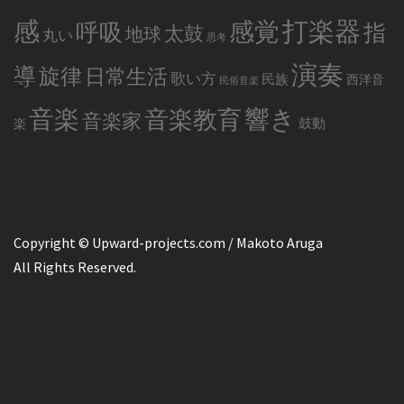
感
打楽器
感覚
呼吸
指
太鼓
地球
丸い
思考
演奏
導
旋律
日常生活
歌い方
民族
西洋音
民俗音楽
音楽
音楽教育
響き
音楽家
鼓動
楽
Copyright © Upward-projects.com / Makoto Aruga
All Rights Reserved.