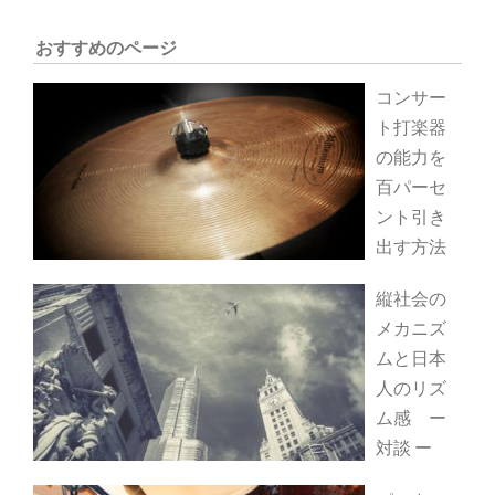
おすすめのページ
コンサー
ト打楽器
の能力を
百パーセ
ント引き
出す方法
縦社会の
メカニズ
ムと日本
人のリズ
ム感 ー
対談 ー