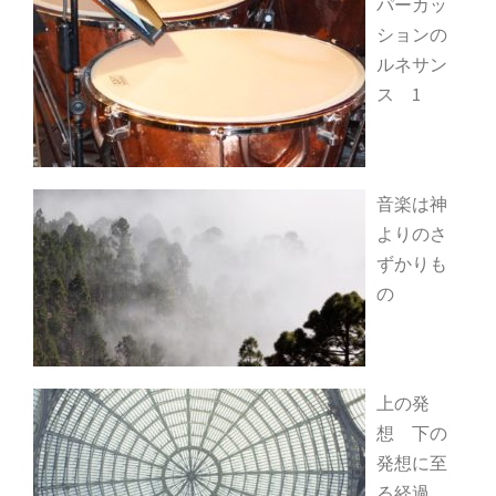
パーカッ
ションの
ルネサン
ス 1
音楽は神
よりのさ
ずかりも
の
上の発
想 下の
発想に至
る経過