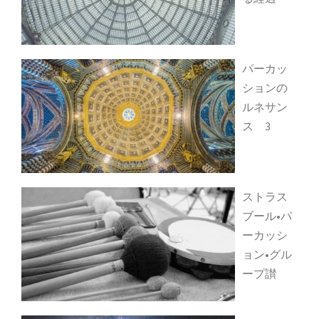
パーカッ
ションの
ルネサン
ス 3
ストラス
ブール•パ
ーカッシ
ョン•グル
ープ讃