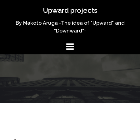
コ
Upward projects
ン
テ
By Makoto Aruga -The idea of "Upward" and
ン
"Downward"-
ツ
へ
ス
キ
ッ
プ