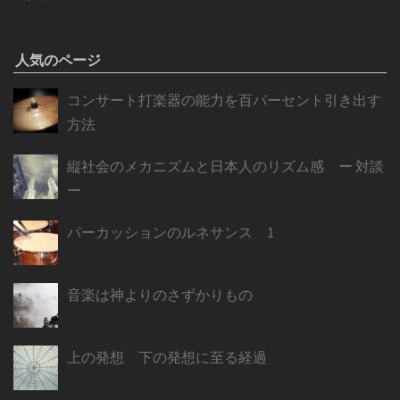
人気のページ
コンサート打楽器の能力を百パーセント引き出す
方法
縦社会のメカニズムと日本人のリズム感 ー 対談
ー
パーカッションのルネサンス 1
音楽は神よりのさずかりもの
上の発想 下の発想に至る経過