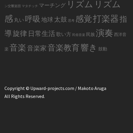
リズム
リズム
マーチング
ン交響楽団
マタチッチ
感
打楽器
感覚
呼吸
指
太鼓
地球
丸い
思考
演奏
導
旋律
日常生活
歌い方
民族
西洋音
民俗音楽
音楽
音楽教育
響き
音楽家
鼓動
楽
Copyright © Upward-projects.com / Makoto Aruga
All Rights Reserved.