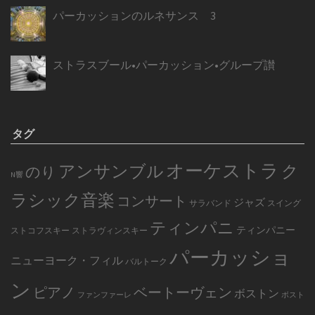
パーカッションのルネサンス 3
ストラスブール•パーカッション•グループ讃
タグ
オーケストラ
アンサンブル
ク
のり
N響
ラシック音楽
コンサート
ジャズ
サラバンド
スイング
ティンパニ
ティンパニー
ストコフスキー
ストラヴィンスキー
パーカッショ
ニューヨーク・フィル
バルトーク
ン
ピアノ
ベートーヴェン
ボストン
ファンファーレ
ボスト