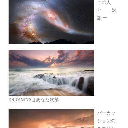
この人
と ー 対
談 ー
DRUMMINGはあなた次第
パーカッ
ションの