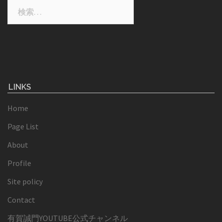
検
索:
LINKS
Home
Page List
About
Profile
Site policy
Contact
有賀誠門YOUTUBE公式チャンネル