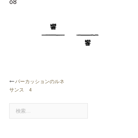
08
投
パーカッションのルネ
稿
サンス 4
ナ
ビ
ゲ
検
ー
索:
シ
ョ
ン