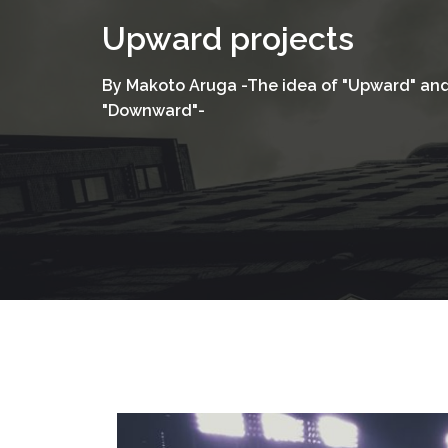
コ
Upward projects
ン
テ
By Makoto Aruga -The idea of "Upward" an
ン
"Downward"-
ツ
へ
ス
キ
ッ
プ