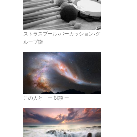
ストラスブール•パーカッション•グ
ループ讃
この人と ー 対談 ー