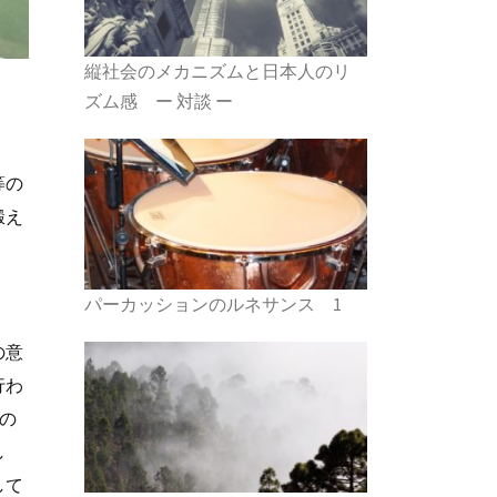
縦社会のメカニズムと日本人のリ
ズム感 ー 対談 ー
等の
鍛え
パーカッションのルネサンス 1
の意
行わ
の
し
して