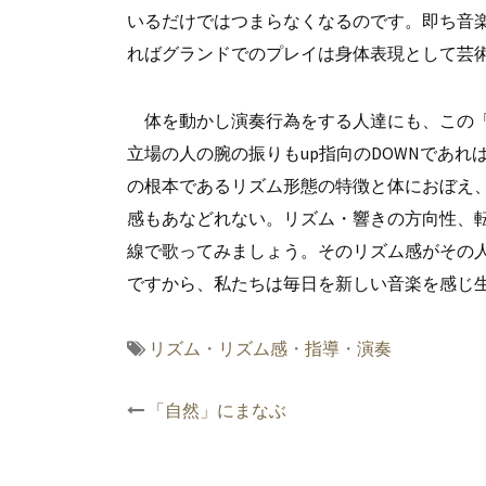
いるだけではつまらなくなるのです。即ち音
ればグランドでのプレイは身体表現として芸
体を動かし演奏行為をする人達にも、この「
立場の人の腕の振りもup指向のDOWNであれ
の根本であるリズム形態の特徴と体におぼえ、
感もあなどれない。リズム・響きの方向性、
線で歌ってみましょう。そのリズム感がその
ですから、私たちは毎日を新しい音楽を感じ
リズム
・
リズム感
・
指導
・
演奏
投
「自然」にまなぶ
稿
ナ
ビ