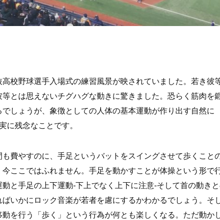
高校野球選手入場式の練習風景が映されていました。若き彼
彼等とは思えないチグハグな動きに驚きました。恐らく筋肉を
るでしょうが、象徴としての人体の基本運動が作り出す自然に
は実に残念なことです。
も費やすのに、手足というバットをスイングさせて歩くこと
、今ここではふれません。手足を動かすことが体操という形で
動と手足の上下運動‐下上でなく上下に注意‐そして首の動きと
ればいかにロック音楽が若者を慮にするかわかるでしょう。そ
移動を行う「歩く」という行為が何とも楽しくなる。ただ動か