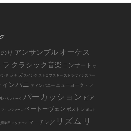
グ
オーケス
アンサンブル
のり
トラ
クラシック音楽
コンサート
サ
ジャズ
バンド
スイング
ストコフスキー
ストラヴィンスキー
ティンパニ
ニューヨーク・フ
ティンパニー
パーカッション
ピア
ル
バルトーク
ノ
ベートーヴェン
ボストン
ファンファーレ
ボスト
リズム
リ
マーチング
交響楽団
マタチッチ