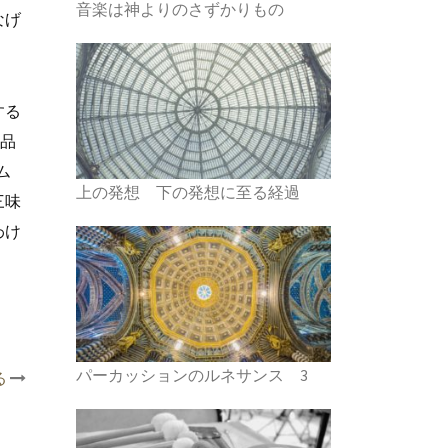
音楽は神よりのさずかりもの
なげ
する
作品
ム
上の発想 下の発想に至る経過
三味
わけ
。
パーカッションのルネサンス 3
る