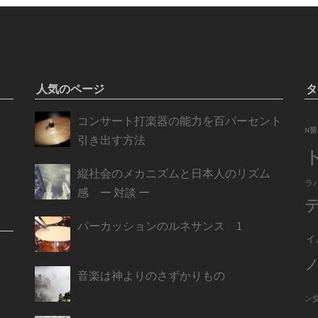
人気のページ
タ
コンサート打楽器の能力を百パーセント
N響
引き出す方法
縦社会のメカニズムと日本人のリズム
ラ
感 ー 対談 ー
パーカッションのルネサンス 1
ィ
音楽は神よりのさずかりもの
ン