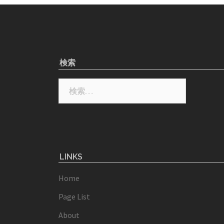
検索
検
索:
LINKS
Home
Page List
About