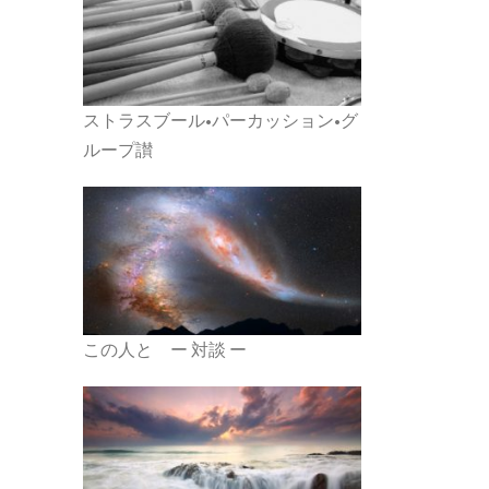
ストラスブール•パーカッション•グ
ループ讃
この人と ー 対談 ー