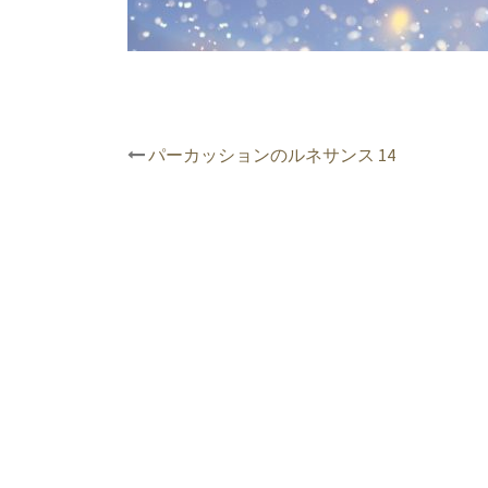
投
パーカッションのルネサンス 14
稿
ナ
ビ
ゲ
ー
シ
ョ
ン