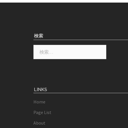
検索
検
索:
LINKS
Home
Page List
About