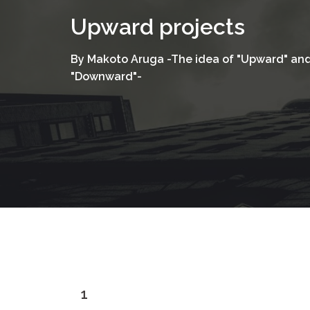
コ
Upward projects
ン
テ
By Makoto Aruga -The idea of "Upward" an
ン
"Downward"-
ツ
へ
ス
キ
ッ
プ
1