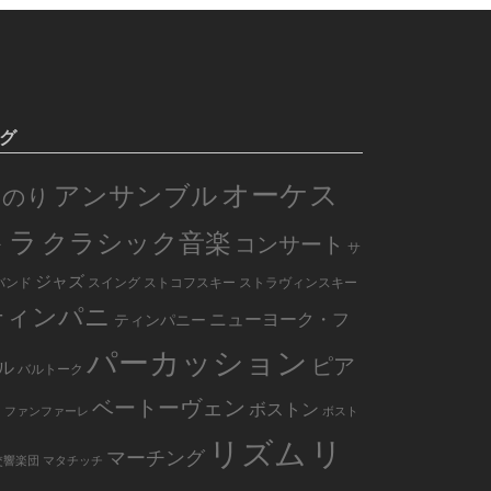
グ
オーケス
アンサンブル
のり
トラ
クラシック音楽
コンサート
サ
ジャズ
バンド
スイング
ストコフスキー
ストラヴィンスキー
ティンパニ
ニューヨーク・フ
ティンパニー
パーカッション
ピア
ル
バルトーク
ノ
ベートーヴェン
ボストン
ファンファーレ
ボスト
リズム
リ
マーチング
交響楽団
マタチッチ