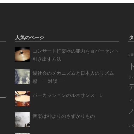
人気のページ
タ
コンサート打楽器の能力を百パーセント
N響
引き出す方法
縦社会のメカニズムと日本人のリズム
ラ
感 ー 対談 ー
パーカッションのルネサンス 1
ィ
音楽は神よりのさずかりもの
ン