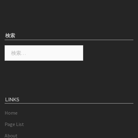
検索
検
索:
LINKS
Home
Page List
About