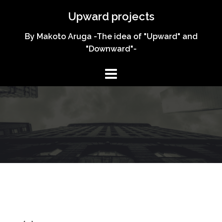
コ
Upward projects
ン
テ
By Makoto Aruga -The idea of "Upward" and
ン
"Downward"-
ツ
へ
ス
キ
ッ
プ