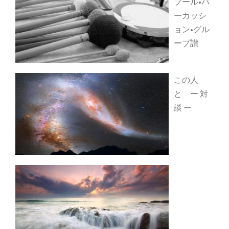
ブール•パ
ーカッシ
ョン•グル
ープ讃
この人
と ー 対
談 ー