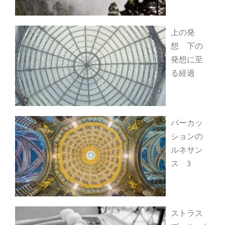
上の発
想 下の
発想に至
る経過
パーカッ
ションの
ルネサン
ス 3
ストラス