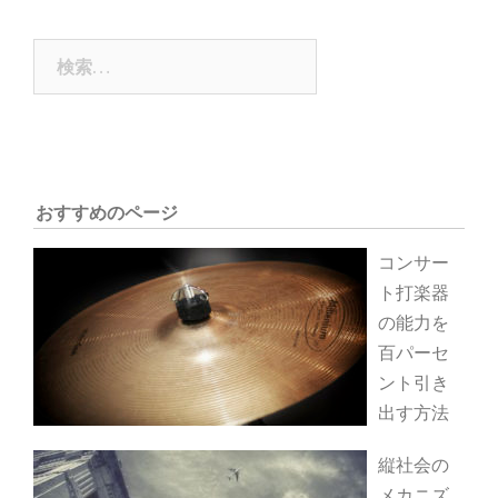
ナ
ビ
ゲ
検
ー
索:
シ
ョ
ン
おすすめのページ
コンサー
ト打楽器
の能力を
百パーセ
ント引き
出す方法
縦社会の
メカニズ