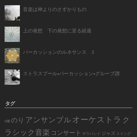
音楽は神よりのさずかりもの
上の発想 下の発想に至る経過
パーカッションのルネサンス 3
ストラスブール•パーカッション•グループ讃
タグ
オーケストラ
アンサンブル
ク
のり
N響
ラシック音楽
コンサート
ジャズ
サラバンド
スイング