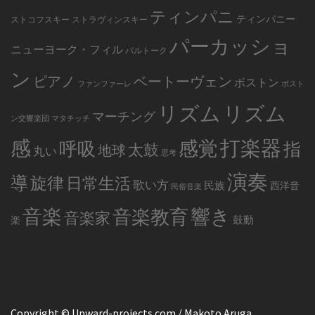
ティンパニ
ティンパニー
ストコフスキー
ストラヴィンスキー
パーカッショ
ニューヨーク・フィル
バルトーク
ン
ピアノ
ベートーヴェン
ボストン
ファンファーレ
ボスト
リズム
リズム
マーチング
ン交響楽団
マタチッチ
感
打楽器
感覚
呼吸
指
太鼓
地球
丸い
思考
演奏
導
旋律
日常生活
歌い方
民族
西洋音
民俗音楽
音楽
音楽教育
響き
音楽家
鼓動
楽
Copyright © Upward-projects.com / Makoto Aruga