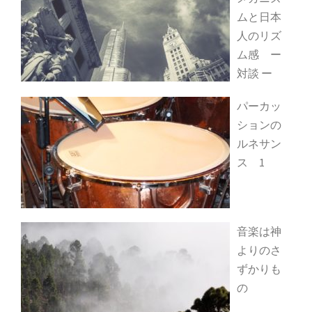
ムと日本
人のリズ
ム感 ー
対談 ー
パーカッ
ションの
ルネサン
ス 1
音楽は神
よりのさ
ずかりも
の