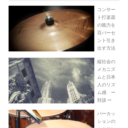
コンサー
ト打楽器
の能力を
百パーセ
ント引き
出す方法
縦社会の
メカニズ
ムと日本
人のリズ
ム感 ー
対談 ー
パーカッ
ションの