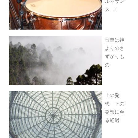
ルネサン
ス 1
音楽は神
よりのさ
ずかりも
の
上の発
想 下の
発想に至
る経過