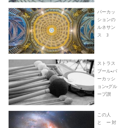
パーカッ
ションの
ルネサン
ス 3
ストラス
ブール•パ
ーカッシ
ョン•グル
ープ讃
この人
と ー 対