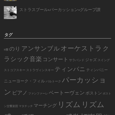
ストラスブール•パーカッション•グループ讃
タグ
オーケストラ
アンサンブル
ク
のり
N響
ラシック音楽
コンサート
ジャズ
サラバンド
スイング
ティンパニ
ティンパニー
ストコフスキー
ストラヴィンスキー
パーカッショ
ニューヨーク・フィル
バルトーク
ン
ピアノ
ベートーヴェン
ボストン
ファンファーレ
ボスト
リズム
リズム
マーチング
ン交響楽団
マタチッチ