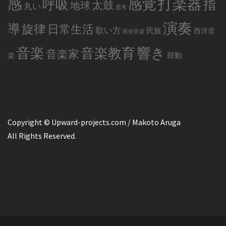
感
打楽器
感覚
呼吸
指
太鼓
地球
丸い
思考
演奏
導
旋律
日常生活
歌い方
民族
西洋音
民俗音楽
音楽
音楽教育
響き
音楽家
鼓動
楽
Copyright © Upward-projects.com / Makoto Aruga
All Rights Reserved.