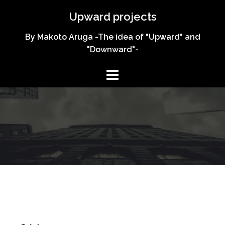
コ
Upward projects
ン
テ
By Makoto Aruga -The idea of "Upward" and
ン
"Downward"-
ツ
へ
ス
キ
ッ
プ