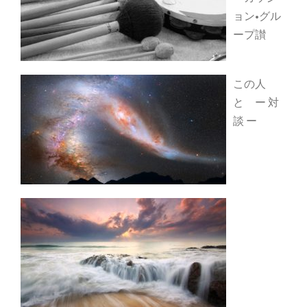
ョン•グル
ープ讃
この人
と ー 対
談 ー