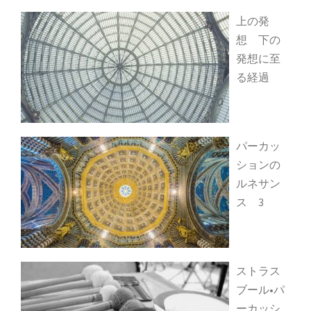
上の発
想 下の
発想に至
る経過
パーカッ
ションの
ルネサン
ス 3
ストラス
ブール•パ
ーカッシ