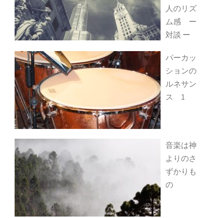
人のリズ
ム感 ー
対談 ー
パーカッ
ションの
ルネサン
ス 1
音楽は神
よりのさ
ずかりも
の