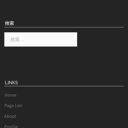
検索
検
索:
LINKS
Home
Page List
About
Profile