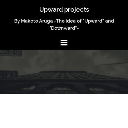
コ
Upward projects
ン
テ
By Makoto Aruga -The idea of "Upward" and
ン
"Downward"-
ツ
へ
ス
キ
ッ
プ