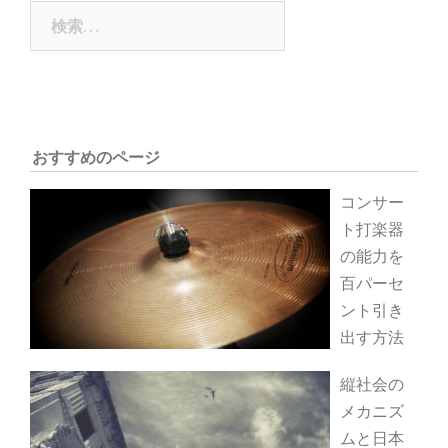
ゲ
検
ー
索:
シ
ョ
ン
おすすめのページ
コンサー
ト打楽器
の能力を
百パーセ
ント引き
出す方法
縦社会の
メカニズ
ムと日本