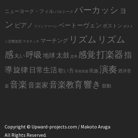
パーカッショ
ニューヨーク・フィル
バルトーク
ン
ピアノ
ベートーヴェン
ボストン
ファンファーレ
ボスト
リズム
リズム
マーチング
ン交響楽団
マタチッチ
感
打楽器
感覚
呼吸
指
太鼓
地球
丸い
思考
演奏
導
旋律
日常生活
歌い方
民族
西洋音
民俗音楽
音楽
音楽教育
響き
音楽家
鼓動
楽
Copyright © Upward-projects.com / Makoto Aruga
All Rights Reserved.