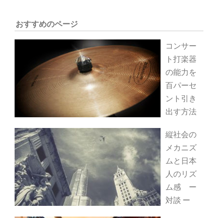
おすすめのページ
コンサー
ト打楽器
の能力を
百パーセ
ント引き
出す方法
縦社会の
メカニズ
ムと日本
人のリズ
ム感 ー
対談 ー