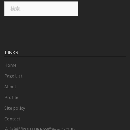
検
索:
LINKS
Home
Page List
About
Profile
Site policy
Contact
有賀誠門YOUTUBE公式チャンネル