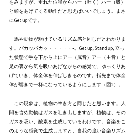
をみますが、垂れた位謹からハー（吐く）ハー（吸）
と頭をあげてくる動作だと思えばいいでしょう。まさ
にGet upです。
馬や動物が駆けているリズム感と同じだとわかりま
す。パカッパカッ・・・・・•。Get up, Stand up, 立っ
た状態で手を下から上にアー（属音）アー（主音）と
足の裏から気を吸いあげながらの感覚で、ゆっくりあ
げていき、体全体を伸ばしきるのです。指先まで体全
体が響きで一杯になっているようにします（図2）。
この現象は、植物の生き方と同じだと思います。人
間を含め動物はガスを吐き出しますが、植物は、その
ガスを吸い、酸素を生成しているわけです。音楽をこ
のような感覚で生成しますと、自我の強い音楽リズム