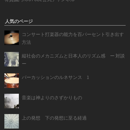
人気のページ
コンサート打楽器の能力を百パーセント引き出す
方法
縦社会のメカニズムと日本人のリズム感 ー 対談
ー
パーカッションのルネサンス 1
音楽は神よりのさずかりもの
上の発想 下の発想に至る経過