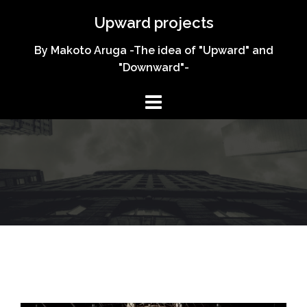
コ
Upward projects
ン
テ
By Makoto Aruga -The idea of "Upward" and
ン
"Downward"-
ツ
へ
ス
キ
ッ
プ