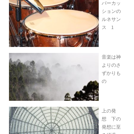
パーカッ
ションの
ルネサン
ス 1
音楽は神
よりのさ
ずかりも
の
上の発
想 下の
発想に至