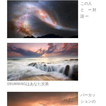
この人
と ー 対
談 ー
DRUMMINGはあなた次第
パーカッ
ションの