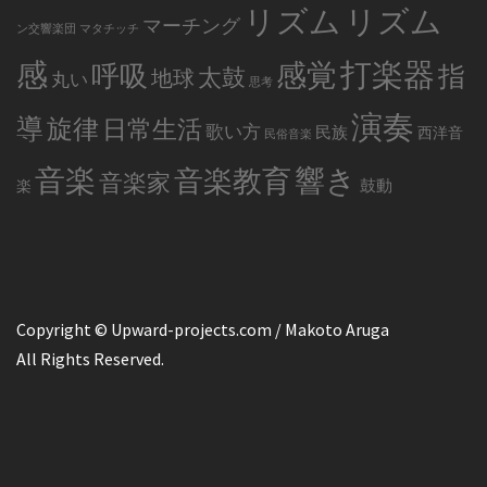
リズム
リズム
マーチング
ン交響楽団
マタチッチ
感
打楽器
感覚
呼吸
指
太鼓
地球
丸い
思考
演奏
導
旋律
日常生活
歌い方
民族
西洋音
民俗音楽
音楽
音楽教育
響き
音楽家
鼓動
楽
Copyright © Upward-projects.com / Makoto Aruga
All Rights Reserved.