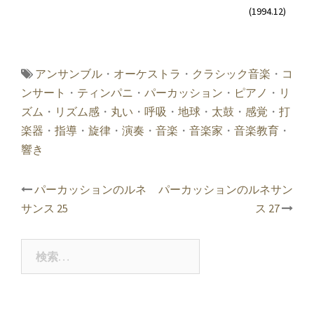
(1994.12)
アンサンブル
・
オーケストラ
・
クラシック音楽
・
コ
ンサート
・
ティンパニ
・
パーカッション
・
ピアノ
・
リ
ズム
・
リズム感
・
丸い
・
呼吸
・
地球
・
太鼓
・
感覚
・
打
楽器
・
指導
・
旋律
・
演奏
・
音楽
・
音楽家
・
音楽教育
・
響き
投
パーカッションのルネ
パーカッションのルネサン
稿
サンス 25
ス 27
ナ
ビ
ゲ
検
ー
索:
シ
ョ
ン