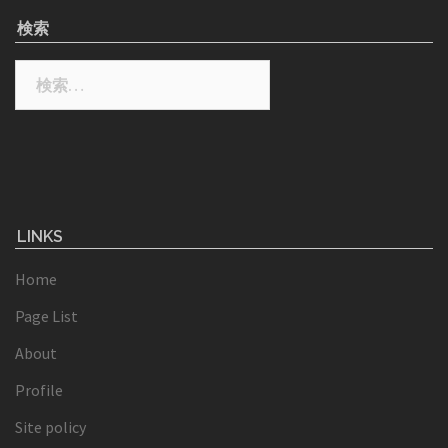
検索
検
索:
LINKS
Home
Page List
About
Profile
Site policy