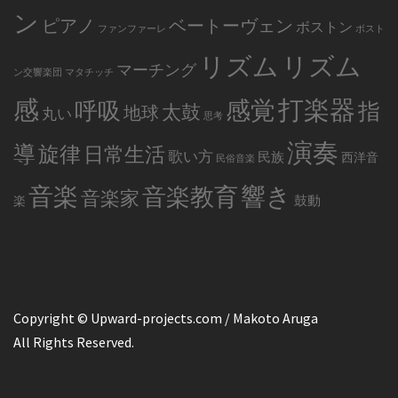
ン
ピアノ
ベートーヴェン
ボストン
ファンファーレ
ボスト
リズム
リズム
マーチング
ン交響楽団
マタチッチ
感
打楽器
感覚
呼吸
指
太鼓
地球
丸い
思考
演奏
導
旋律
日常生活
歌い方
民族
西洋音
民俗音楽
音楽
音楽教育
響き
音楽家
鼓動
楽
Copyright © Upward-projects.com / Makoto Aruga
All Rights Reserved.