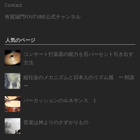
Contact
有賀誠門YOUTUBE公式チャンネル
人気のページ
コンサート打楽器の能力を百パーセント引き出す
方法
縦社会のメカニズムと日本人のリズム感 ー 対談
ー
パーカッションのルネサンス 1
音楽は神よりのさずかりもの